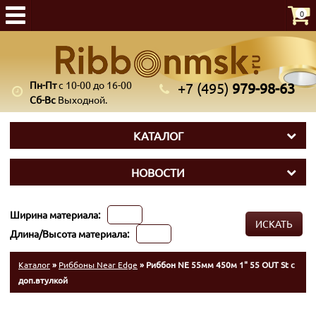
0
Пн-Пт
с 10-00 до 16-00
+7 (495)
979-98-63
Сб-Вс
Выходной.
КАТАЛОГ
НОВОСТИ
Ширина материала:
ИСКАТЬ
Длина/Высота материала:
Каталог
»
Риббоны Near Edge
» Риббон NE 55мм 450м 1" 55 OUT St с
доп.втулкой