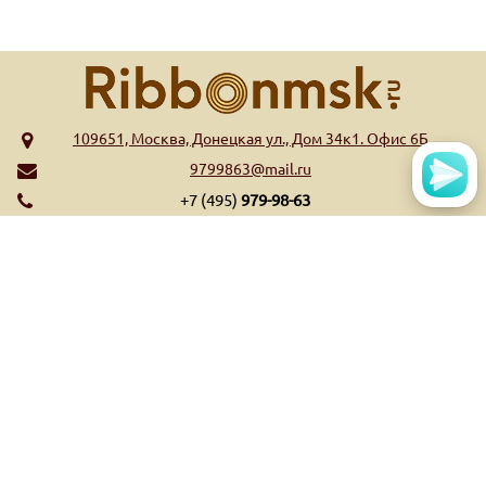
109651, Москва, Донецкая ул., Дом 34к1. Офис 6Б
9799863@mail.ru
+7 (495)
979-98-63
МЕНЮ
КАТАЛОГ
Главная
Риббоны WAX
Обратная связь
Риббоны Wax/Resin
Контакты
Риббоны Resin
Оплата и доставка
Риббоны Near Edge
Список высекательных
Ещё...
штампов
Ещё...