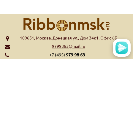
109651, Москва, Донецкая ул., Дом 34к1. Офис 6Б
9799863@mail.ru
+7 (495)
979-98-63
МЕНЮ
КАТАЛОГ
Главная
Риббоны WAX
Обратная связь
Риббоны Wax/Resin
Контакты
Риббоны Resin
Оплата и доставка
Риббоны Near Edge
Список высекательных
Ещё...
штампов
Ещё...