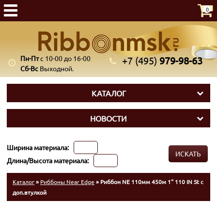
0
Пн-Пт
с 10-00 до 16-00
+7 (495)
979-98-63
Сб-Вс
Выходной.
КАТАЛОГ
НОВОСТИ
Ширина материала:
ИСКАТЬ
Длина/Высота материала:
Каталог
»
Риббоны Near Edge
» Риббон NE 110мм 450м 1" 110 IN St с
доп.втулкой