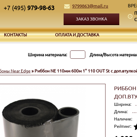
ВРЕ
9799863@mail.ru
+7 (495)
979-98-63
П
ЗАКАЗ ЗВОНКА
С
КОНТАКТЫ
ОПЛАТА И ДОСТАВКА
Ширина материала:
Длина/Высота материал
боны Near Edge
» Риббон NE 110мм 600м 1" 110 OUT St с доп.втулко
РИББОН 
ДОП.ВТ
Ширина:
Длина:
Наличие:
Рейтинг: