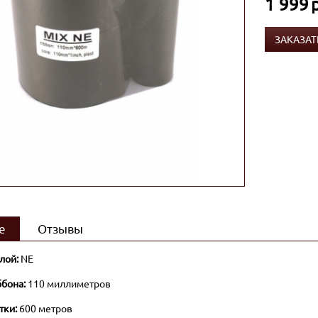
1 999
ЗАКАЗАТ
е
Отзывы
лой:
NE
бона:
110 миллиметров
тки:
600 метров