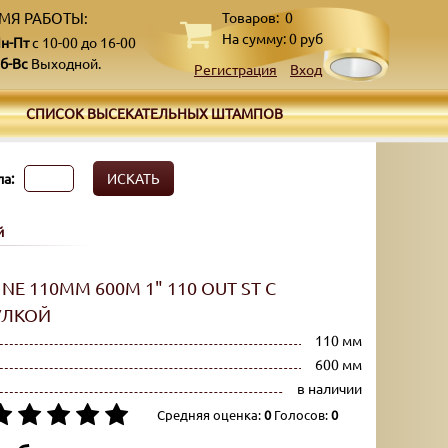
МЯ РАБОТЫ:
Товаров:
0
На сумму:
0
руб
н-Пт
с 10-00 до 16-00
б-Вс
Выходной.
Регистрация
Вход
СПИСОК ВЫСЕКАТЕЛЬНЫХ ШТАМПОВ
а:
ИСКАТЬ
й
NE 110ММ 600М 1" 110 OUT ST С
УЛКОЙ
110 мм
600 мм
в наличии
Средняя оценка:
0
Голосов:
0