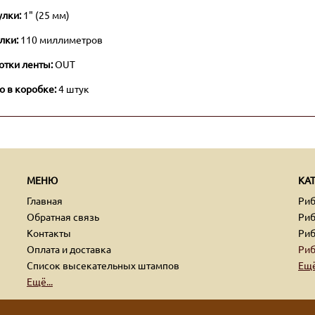
улки:
1" (25 мм)
лки:
110 миллиметров
отки ленты:
OUT
о в коробке:
4 штук
МЕНЮ
КА
Главная
Ри
Обратная связь
Риб
Контакты
Риб
Оплата и доставка
Риб
Список высекательных штампов
Ещё
Ещё...