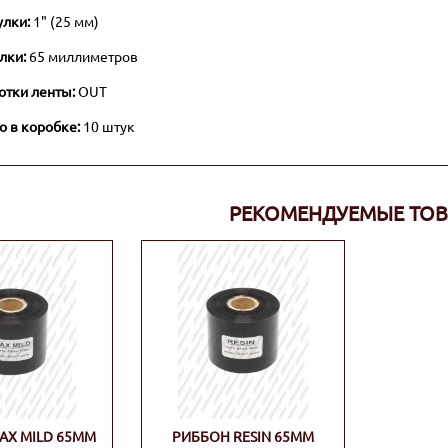
улки:
1" (25 мм)
лки:
65 миллиметров
отки ленты:
OUT
о в коробке:
10 штук
РЕКОМЕНДУЕМЫЕ ТО
AX MILD 65ММ
РИББОН RESIN 65ММ