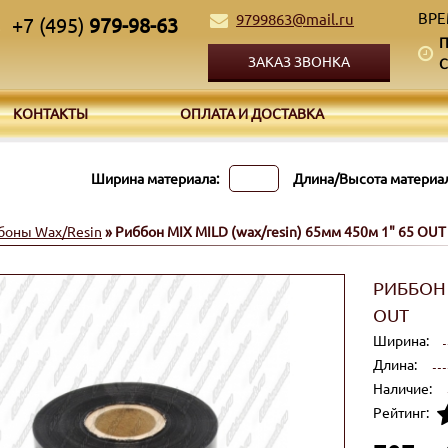
ВРЕ
9799863@mail.ru
+7 (495)
979-98-63
П
ЗАКАЗ ЗВОНКА
С
КОНТАКТЫ
ОПЛАТА И ДОСТАВКА
Ширина материала:
Длина/Высота материал
боны Wax/Resin
» Риббон MIX MILD (wax/resin) 65мм 450м 1" 65 OUT
РИББОН 
OUT
Ширина:
Длина:
Наличие:
Рейтинг: