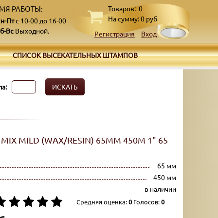
МЯ РАБОТЫ:
Товаров:
0
На сумму:
0
руб
н-Пт
с 10-00 до 16-00
б-Вс
Выходной.
Регистрация
Вход
СПИСОК ВЫСЕКАТЕЛЬНЫХ ШТАМПОВ
а:
ИСКАТЬ
MIX MILD (WAX/RESIN) 65ММ 450М 1" 65
65 мм
450 мм
в наличии
Средняя оценка:
0
Голосов:
0