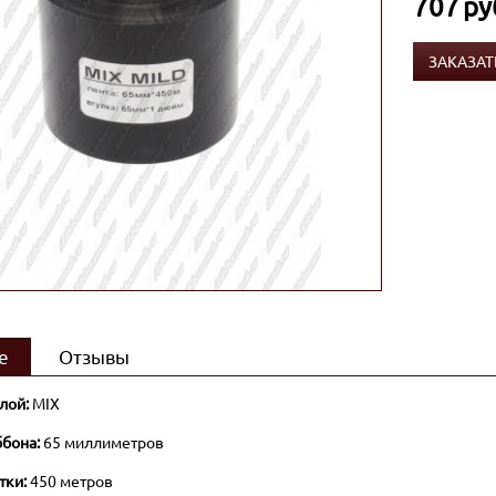
707
ру
ЗАКАЗАТ
е
Отзывы
лой:
MIX
бона:
65 миллиметров
тки:
450 метров