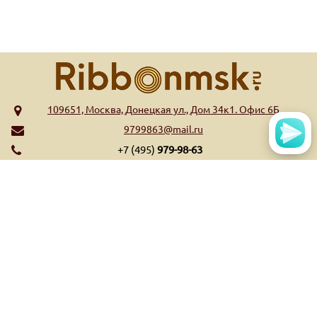
109651, Москва, Донецкая ул., Дом 34к1. Офис 6Б
9799863@mail.ru
+7 (495)
979-98-63
МЕНЮ
КАТАЛОГ
Главная
Риббоны WAX
Обратная связь
Риббоны Wax/Resin
Контакты
Риббоны Resin
Оплата и доставка
Риббоны Near Edge
Список высекательных
Ещё...
штампов
Ещё...