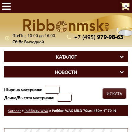
0
Пн-Пт
с 10-00 до 16-00
+7 (495)
979-98-63
Сб-Вс
Выходной.
КАТАЛОГ
НОВОСТИ
Ширина материала:
ИСКАТЬ
Длина/Высота материала:
Каталог
»
Риббоны WAX
» Риббон WAX MILD 70мм 450м 1" 70 IN