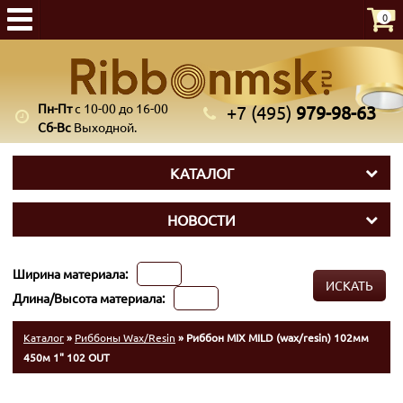
0
Пн-Пт
с 10-00 до 16-00
+7 (495)
979-98-63
Сб-Вс
Выходной.
КАТАЛОГ
НОВОСТИ
Ширина материала:
ИСКАТЬ
Длина/Высота материала:
Каталог
»
Риббоны Wax/Resin
» Риббон MIX MILD (wax/resin) 102мм
450м 1" 102 OUT