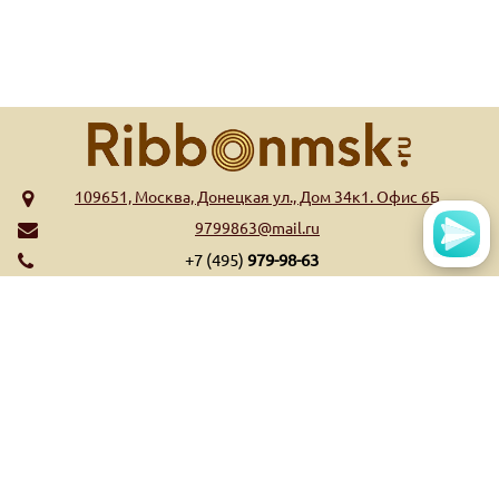
109651, Москва, Донецкая ул., Дом 34к1. Офис 6Б
9799863@mail.ru
+7 (495)
979-98-63
МЕНЮ
КАТАЛОГ
Главная
Риббоны WAX
Обратная связь
Риббоны Wax/Resin
Контакты
Риббоны Resin
Оплата и доставка
Риббоны Near Edge
Список высекательных
Ещё...
штампов