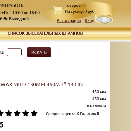
МЯ РАБОТЫ:
Товаров:
0
На сумму:
0
руб
н-Пт
с 10-00 до 16-00
б-Вс
Выходной.
Регистрация
Вход
СПИСОК ВЫСЕКАТЕЛЬНЫХ ШТАМПОВ
а:
ИСКАТЬ
WAX MILD 130ММ 450М 1" 130 IN
130 мм
450 мм
в наличии
Средняя оценка:
0
Голосов:
0
б