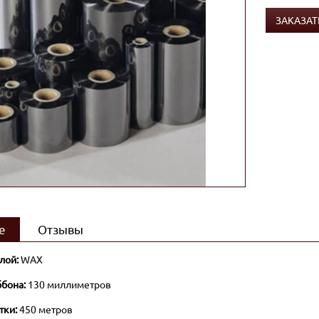
ЗАКАЗАТ
е
Отзывы
лой:
WAX
бона:
130 миллиметров
тки:
450 метров