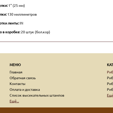
улки:
1" (25 мм)
лки:
130 миллиметров
отки ленты:
IN
о в коробке:
20 штук (бол.кор)
МЕНЮ
КА
Главная
Ри
Обратная связь
Риб
Контакты
Риб
Оплата и доставка
Риб
Список высекательных штампов
Ещё
Ещё...