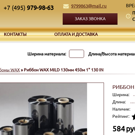
ВРЕ
9799863@mail.ru
+7 (495)
979-98-63
П
ЗАКАЗ ЗВОНКА
С
КОНТАКТЫ
ОПЛАТА И ДОСТАВКА
Ширина материала:
Длина/Высота материал
боны WAX
» Риббон WAX MILD 130мм 450м 1" 130 IN
РИББОН 
Ширина:
Длина:
Наличие:
Рейтинг:
584
ру