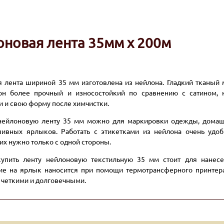
новая лента 35мм x 200м
я лента шириной 35 мм изготовлена из нейлона. Гладкий тканый
он более прочный и износостойкий по сравнению с сатином, н
и и свою форму после химчистки.
нейлоновую ленту 35 мм можно для маркировки одежды, домашн
вных ярлыков. Работать с этикетками из нейлона очень удобн
их нужно только с одной стороны.
купить ленту нейлоновую текстильную 35 мм стоит для нанес
е на ярлык наносится при помощи термотрансферного принтера
 четкими и долговечными.