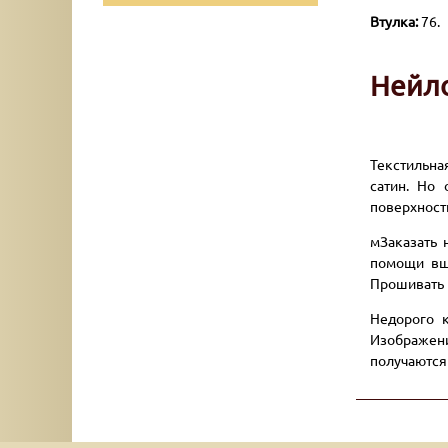
Втулка:
76.
Нейло
Текстильна
сатин. Но 
поверхност
мЗаказать 
помощи вши
Прошивать 
Недорого 
Изображени
получаются