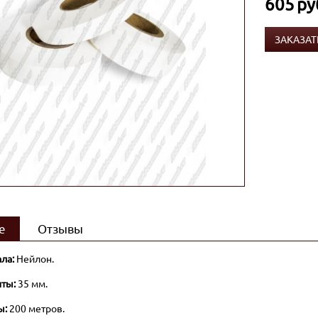
605
ру
ЗАКАЗАТ
е
Отзывы
ла:
Нейлон.
ты:
35 мм.
ы:
200 метров.