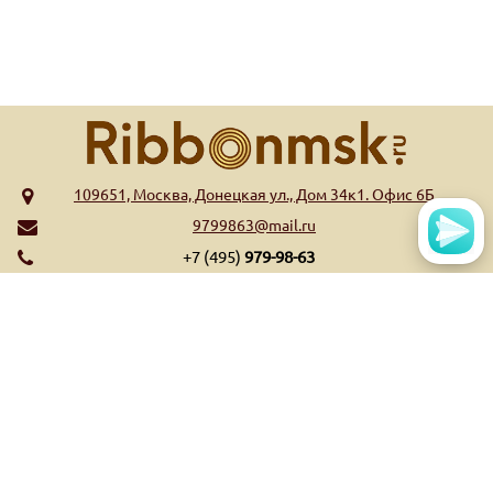
109651, Москва, Донецкая ул., Дом 34к1. Офис 6Б
9799863@mail.ru
+7 (495)
979-98-63
МЕНЮ
КАТАЛОГ
Главная
Риббоны WAX
Обратная связь
Риббоны Wax/Resin
Контакты
Риббоны Resin
Оплата и доставка
Риббоны Near Edge
Список высекательных
Ещё...
штампов