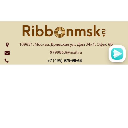
109651, Москва, Донецкая ул., Дом 34к1. Офис 6Б
9799863@mail.ru
+7 (495)
979-98-63
МЕНЮ
КАТАЛОГ
Главная
Риббоны WAX
Обратная связь
Риббоны Wax/Resin
Контакты
Риббоны Resin
Оплата и доставка
Риббоны Near Edge
Список высекательных
Ещё...
штампов
Ещё...