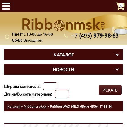
0
Пн-Пт
с 10-00 до 16-00
+7 (495)
979-98-63
Сб-Вс
Выходной.
КАТАЛОГ
НОВОСТИ
Ширина материала:
ИСКАТЬ
Длина/Высота материала:
Каталог
»
Риббоны WAX
» Риббон WAX MILD 65мм 450м 1" 65 IN