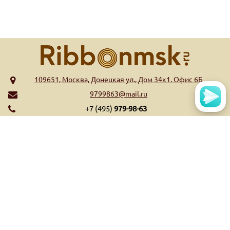
109651, Москва, Донецкая ул., Дом 34к1. Офис 6Б
9799863@mail.ru
+7 (495)
979-98-63
МЕНЮ
КАТАЛОГ
Главная
Риббоны WAX
Обратная связь
Риббоны Wax/Resin
Контакты
Риббоны Resin
Оплата и доставка
Риббоны Near Edge
Список высекательных
Ещё...
штампов
Ещё...