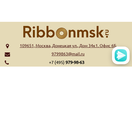
109651, Москва, Донецкая ул., Дом 34к1. Офис 6Б
9799863@mail.ru
+7 (495)
979-98-63
МЕНЮ
КАТАЛОГ
Главная
Риббоны WAX
Обратная связь
Риббоны Wax/Resin
Контакты
Риббоны Resin
Оплата и доставка
Риббоны Near Edge
Список высекательных
Ещё...
штампов
Ещё...