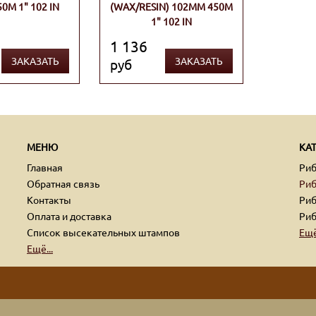
0М 1" 102 IN
(WAX/RESIN) 102ММ 450М
1" 102 IN
1 136
ЗАКАЗАТЬ
ЗАКАЗАТЬ
руб
МЕНЮ
КА
Главная
Ри
Обратная связь
Риб
Контакты
Риб
Оплата и доставка
Риб
Список высекательных штампов
Ещё
Ещё...