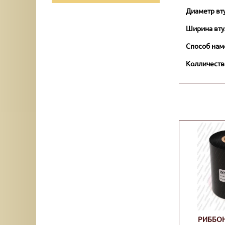
Диаметр вт
Ширина вту
Способ нам
Колличеств
РИББОН