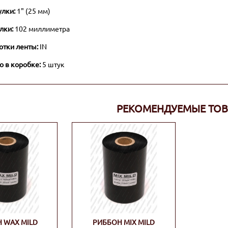
улки:
1" (25 мм)
лки:
102 миллиметра
отки ленты:
IN
о в коробке:
5 штук
РЕКОМЕНДУЕМЫЕ ТО
 WAX MILD
РИББОН MIX MILD