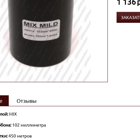
1 136
ЗАКАЗАТ
е
Отзывы
лой:
MIX
бона:
102 миллиметра
тки:
450 метров