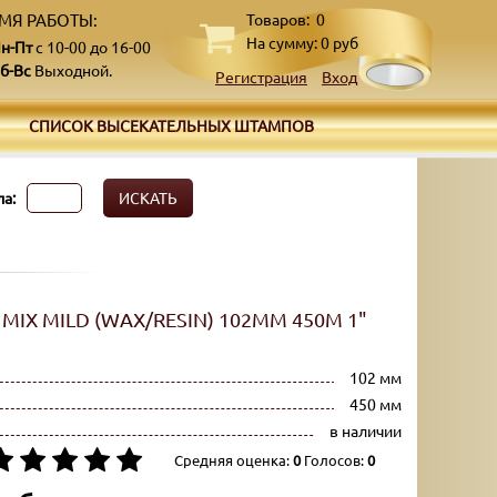
МЯ РАБОТЫ:
Товаров:
0
На сумму:
0
руб
н-Пт
с 10-00 до 16-00
б-Вс
Выходной.
Регистрация
Вход
СПИСОК ВЫСЕКАТЕЛЬНЫХ ШТАМПОВ
а:
ИСКАТЬ
MIX MILD (WAX/RESIN) 102ММ 450М 1"
102 мм
450 мм
в наличии
Средняя оценка:
0
Голосов:
0