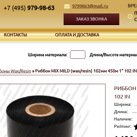
ВРЕ
9799863@mail.ru
+7 (495)
979-98-63
П
ЗАКАЗ ЗВОНКА
С
КОНТАКТЫ
ОПЛАТА И ДОСТАВКА
Ширина материала:
Длина/Высота материал
боны Wax/Resin
» Риббон MIX MILD (wax/resin) 102мм 450м 1" 102 IN
РИББОН 
102 IN
Ширина:
Длина:
Наличие:
Рейтинг: